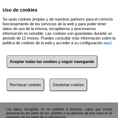
Select Language
▼
Uso de cookies
Se usan cookies propias y de nuestros partners para el correcto
funcionamiento de los servicios de la web y para poder tener
datos de uso de la misma, recopilamos y procesamos
información no sensible. Las cookies son guardadas durante un
periodo de 12 meses. Puedes consultar más información sobre la
política de cookies de la web y acceder a su configuración
aquí
.
Términos y condiciones de protección de datos
Esta empresa lleva a cabo una política de protección de datos,
Aceptar todas las cookies y seguir navegando
conforme a lo establecido en la Ley Orgánica 15/1999, de 13 de
Diciembre, de Protección de Datos de Carácter Personal.
Por dicho motivo, los datos personales recabados como
Rechazar cookies
Gestionar cookies
consecuencia de alguno de los servicios ofertados, serán incluidos
en alguno de los ficheros de datos de carácter personal, inscritos en
la Agencia Española de Protección de Datos.
Los datos recogidos no se cederán a terceros, salvo que exista
autorización por parte de los clientes o se advierta de otra cosa en el
momento de recogida de la información.